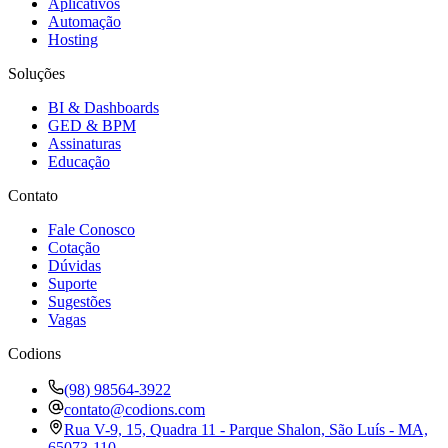
Aplicativos
Automação
Hosting
Soluções
BI & Dashboards
GED & BPM
Assinaturas
Educação
Contato
Fale Conosco
Cotação
Dúvidas
Suporte
Sugestões
Vagas
Codions
(98) 98564-3922
contato@codions.com
Rua V-9, 15, Quadra 11 - Parque Shalon, São Luís - MA,
65073-110.