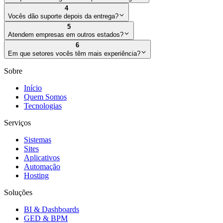
4
Vocês dão suporte depois da entrega?
5
Atendem empresas em outros estados?
6
Em que setores vocês têm mais experiência?
Sobre
Início
Quem Somos
Tecnologias
Serviços
Sistemas
Sites
Aplicativos
Automação
Hosting
Soluções
BI & Dashboards
GED & BPM